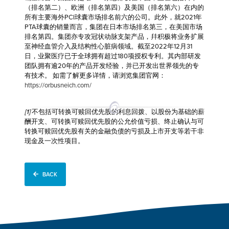
（排名第二）、欧洲（排名第四）及美国（排名第六）在内的
所有主要海外PCI球囊市场排名前六的公司。此外，就2021年
PTA球囊的销量而言，集团在日本市场排名第三，在美国市场
排名第四。集团亦专攻冠状动脉支架产品，幷积极将业务扩展
至神经血管介入及结构性心脏病领域。截至2022年12月31
日，业聚医疗已于全球拥有超过180项授权专利。其内部研发
团队拥有逾20年的产品开发经验，并已开发出世界领先的专
有技术。 如需了解更多详情，请浏览集团官网：
https://orbusneich.com/
[1]
不包括可转换可赎回优先股的利息回拨、以股份为基础的薪
酬开支、可转换可赎回优先股的公允价值亏损、终止确认与可
转换可赎回优先股有关的金融负债的亏损及上市开支等若干非
现金及一次性项目。
BACK