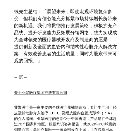
钱先生
总结：「展望未来，即使宏观环境复杂多
变，但我们有信心能充分抓紧市场持续增长所带来
的新机遇。我们将贯彻推行发展策略，积极扩充产
品线、提升研发能力及拓展分销网络，致力实现成
为全球领先的医疗器械开发商及制造商的愿景──
提供创新及全面的血管内和结构性心脏介入解决方
案，有效改善患者的生活质量，同时为股东带来可
观的回报。」
–
完
–
关于业聚医疗集团控股有限公司
业聚医疗是一家主要的全球医疗器械制造商，专门生产用于经
皮冠状动脉介入治疗（PCI）及经皮腔内血管成形术（PTA）
的介入器械。业聚医疗的总部位于中国香港，产品销往全球超
过70个国家和地区。根据灼识咨询报告，就2021年PCI球囊的
销量而言，集团亦是唯一一家总部设在中国，且在包括日本