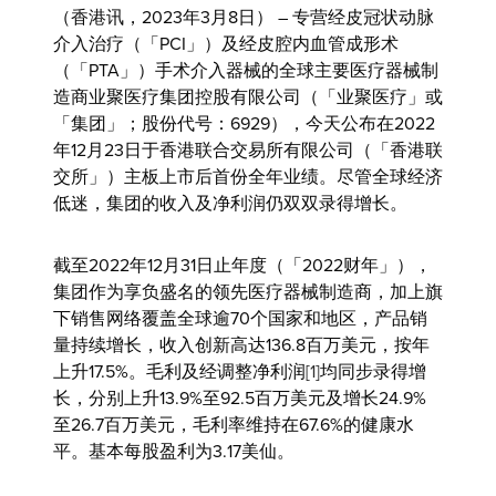
（香港讯，2023年3月8日） – 专营经皮冠状动脉
介入治疗（「PCI」）及经皮腔内血管成形术
（「PTA」）手术介入器械的全球主要医疗器械制
造商
业聚医疗集团控股有限公司
（「业聚医疗」或
「集团」；股份代号：6929），今天公布在2022
年12月23日于香港联合交易所有限公司（「香港联
交所」）主板上市后首份全年业绩。尽管全球经济
低迷，集团的收入及净利润仍双双录得增长。
截至2022年12月31日止年度（「2022财年」），
集团作为享负盛名的领先医疗器械制造商，加上旗
下销售网络覆盖全球逾70个国家和地区，产品销
量持续增长，收入创新高达136.8百万美元，按年
上升17.5%。毛利及经调整净利润
[1]
均同步录得增
长，分别上升13.9%至92.5百万美元及增长24.9%
至26.7百万美元，毛利率维持在67.6%的健康水
平。基本每股盈利为3.17美仙。