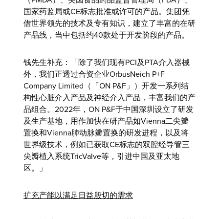
（PMDA）、美国食品药品监督管理局（FDA）、
国家药监局或CE标志批准或许可的产品。集团凭
借世界领先的技术及专有知识，建立了丰富的在研
产品线，当中包括约40款处于开发阶段的产品。
钱先生
补充：「除了我们现有PCI及PTA介入器械
外，我们正透过合资企业OrbusNeich P+F
Company Limited（「ON P&F」）开发一系列结
构性心脏介入产品及神经介入产品，丰富我们的产
品组合。2022年，ON P&F于中国深圳设立了研发
及生产基地，用作加快在研产品如Vienna二尖瓣
置换和Vienna肺动脉瓣置换的研发进程，以及将
世界级技术，例如已获取CE标志的双腔经导管三
尖瓣植入系统TricValve等，引进中国及亚太地
区。」
扩充产能以满足日益殷切的需求