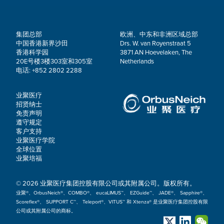
集团总部
欧洲、中东和非洲区域总部
中国香港新界沙田
Drs. W. van Royenstraat 5
香港科学园
3871 AN Hoevelaken, The
20E号楼3楼303室和305室
Netherlands
电话: +852 2802 2288
业聚医疗
招贤纳士
免责声明
遵守规定
客户支持
业聚医疗学院
全球位置
业聚培福
© 2026 业聚医疗集团控股有限公司或其附属公司。版权所有。
业聚®、OrbusNeich®、COMBO®、 eucaLIMUS™、 EZGuide™、 JADE®、 Sapphire®、
Scoreflex®、 SUPPORT C™、 Teleport®、VITUS™ 和 Xtenza® 是业聚医疗集团控股有限
公司或其附属公司的商标。