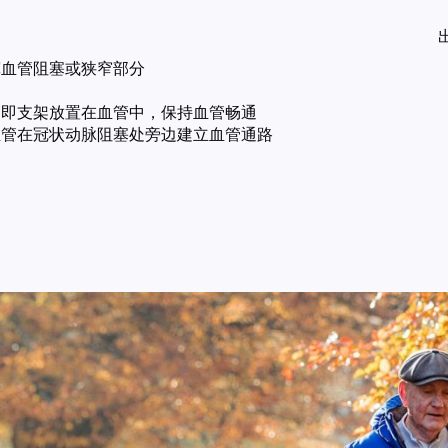
宽血管阻塞或狭窄部分
管即支架放置在血管中，保持血管畅通
血管在冠状动脉阻塞处旁边建立血管通路