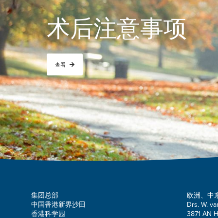
术后注意事项
查看
集团总部
欧洲、中
中国香港新界沙田
Drs. W. va
香港科学园
3871 AN H