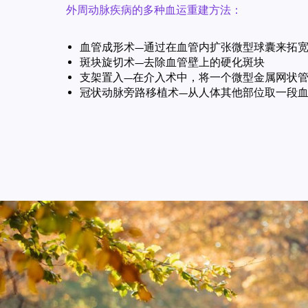
外周动脉疾病的多种血运重建方法：
血管成形术—通过在血管内扩张微型球囊来拓
斑块旋切术—去除血管壁上的硬化斑块
支架置入—在介入术中，将一个微型金属网状
冠状动脉旁路移植术—从人体其他部位取一段