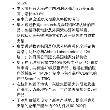
69.2%
本公司拥有人应占年内利润达45.1百万美元新
高，增长143.8%
董事会建议派发末期股息每股10港仙
集团透过收购eucatech增添4款获CE认证的产
品，包括冠状动脉及外周紫杉醇涂层球囊、一
款冠状动脉药物洗脱支架以及一款外周自膨式
支架
集团透过收购韩国及印尼分销商强化全球销售
网络，此外亦与Abbott Laboratories（「雅
培」）的附属公司延长美国独家分销协议
集团在全球拥有超过240项授权专利及已公布专
利申请，共有逾40款获批产品，包括在新的医
疗器械条例（MDR）制度下首个获得CE标志的
产品Scoreflex TRIO
在杭州购置了地块，兴建集团最大的研发及生
产基地，该基地投产后，年产能将增加240万件
产品
于深圳租赁及设立了新生产基地，提高球囊及
支架的总年产能至约190万件及60,000件