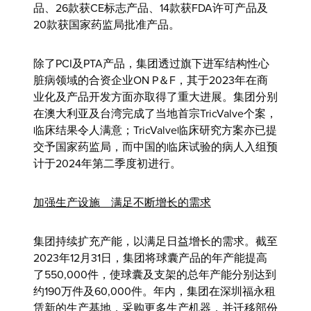
品、26款获CE标志产品、14款获FDA许可产品及
20款获国家药监局批准产品。
除了PCI及PTA产品，集团透过旗下进军结构性心
脏病领域的合资企业ON P＆F，其于2023年在商
业化及产品开发方面亦取得了重大进展。集团分别
在澳大利亚及台湾完成了当地首宗TricValve个案，
临床结果令人满意；TricValve临床研究方案亦已提
交予国家药监局，而中国的临床试验的病人入组预
计于2024年第二季度初进行。
加强生产设施
满足不断增长的需求
集团持续扩充产能，以满足日益增长的需求。截至
2023年12月31日，集团将球囊产品的年产能提高
了550,000件，使球囊及支架的总年产能分别达到
约190万件及60,000件。年内，集团在深圳福永租
赁新的生产基地，采购更多生产机器，并迁移部份