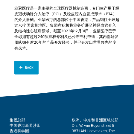
业聚医疗是一家主要的全球医疗器械制造商，专门生产用于经
皮冠状动脉介入治疗（PCI）及经皮腔内血管成形术（PTA）
的介入器械。业聚医疗的总部位于中国香港，产品销往全球超
过70个国家和地区。集团亦积极将业务扩展至神经血管介入
及结构性心脏病领域。截至2023年12月31日，业聚医疗已于
全球拥有超过240项授权专利及已公布专利申请，其内部研发
团队拥有逾20年的产品开发经验，并已开发出世界领先的专
有技术。
BACK
集团总部
欧洲、中东和非洲区域总部
中国香港新界沙田
Drs. W. van Royenstraat 5
香港科学园
3871 AN Hoevelaken, The