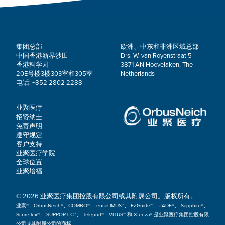
集团总部
欧洲、中东和非洲区域总部
中国香港新界沙田
Drs. W. van Royenstraat 5
香港科学园
3871 AN Hoevelaken, The
20E号楼3楼303室和305室
Netherlands
电话: +852 2802 2288
业聚医疗
招贤纳士
免责声明
遵守规定
客户支持
业聚医疗学院
全球位置
业聚培福
© 2026 业聚医疗集团控股有限公司或其附属公司。版权所有。
业聚®、OrbusNeich®、COMBO®、 eucaLIMUS™、 EZGuide™、 JADE®、 Sapphire®、
Scoreflex®、 SUPPORT C™、 Teleport®、VITUS™ 和 Xtenza® 是业聚医疗集团控股有限
公司或其附属公司的商标。