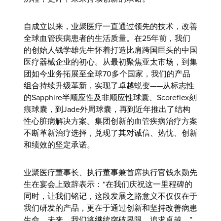
自成立以来，业聚医疗一直通过领先的技术，改善
全球血管疾病患者的生活质量。在25年前，我们
的创始人钱学雄先生怀着打造比肩跨国巨头的中国
医疗器械企业的初心。从最初聚焦亚太市场，到集
团如今业务拓展至全球70多个国家，我们的产品
组合持续升级革新，实现了卓越蜕变——从标志性
的Sapphire半顺应性及非顺应性球囊、Scoreflex刻
痕球囊，到Jade外周球囊，再到近年推出了结构
性心脏病解决方案。集团创新的血管疾病治疗方案
不断革新治疗选择，兑现了其对诚信、热忱、创新
和绩效的坚定承诺。
业聚医疗董事长、执行董事兼首席执行官钱永勋先
生
在宴会上致辞表示：“在我们庆祝这一里程碑的
同时，让我们铭记，这段发展之路意义不仅仅在于
我们研发的产品，更在于通过创新和坚持改善病患
生命。未来，我们将继续突破界限，追求卓越。”