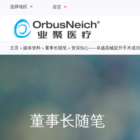
选择地区
语言
主页
»
媒体资料
»
董事长随笔
»
资深知心——卓越器械提升手术成
董事长随笔