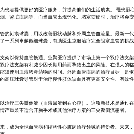
为患者提供更好的医疗服务，并提高他们的生活质素。 罹患冠
烟、肾脏疾病等。而当血管出现钙化、堵塞变硬时，治疗将会变
管的刻痕球囊，用以改善冠状动脉和外周血管血流量。最新一代
了一系列卓越微细球囊，有助医生克服治疗完全阻塞血管的挑战
脱支架以保持血管畅通。业聚医疗提供了市场上第一个双疗法支架
双疗法支架有利减少因长期用药而导致出血的风险。在强大的临
缩短使用血液稀释药物的时间。外周血管疾病的治疗目标，是恢
的高压球囊导管对于治疗慢性肢体缺血具有更高安全性、有效性
以治疗三尖瓣倒流（血液回流到右心腔）。这项新技术是通过在
情严重兼不适合开胸手术或其他治疗方案的三尖瓣倒流患者。
来，成为全球血管病和结构性心脏病治疗领域的持份者。未来，