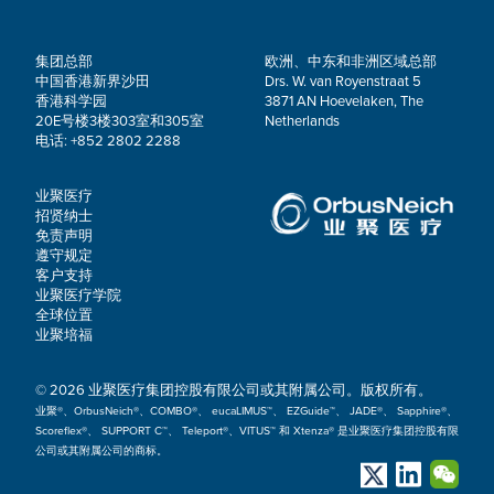
集团总部
欧洲、中东和非洲区域总部
中国香港新界沙田
Drs. W. van Royenstraat 5
香港科学园
3871 AN Hoevelaken, The
20E号楼3楼303室和305室
Netherlands
电话: +852 2802 2288
业聚医疗
招贤纳士
免责声明
遵守规定
客户支持
业聚医疗学院
全球位置
业聚培福
© 2026 业聚医疗集团控股有限公司或其附属公司。版权所有。
业聚®、OrbusNeich®、COMBO®、 eucaLIMUS™、 EZGuide™、 JADE®、 Sapphire®、
Scoreflex®、 SUPPORT C™、 Teleport®、VITUS™ 和 Xtenza® 是业聚医疗集团控股有限
公司或其附属公司的商标。