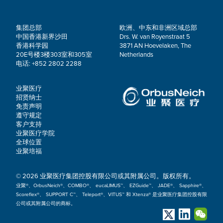
集团总部
欧洲、中东和非洲区域总部
中国香港新界沙田
Drs. W. van Royenstraat 5
香港科学园
3871 AN Hoevelaken, The
20E号楼3楼303室和305室
Netherlands
电话: +852 2802 2288
业聚医疗
招贤纳士
免责声明
遵守规定
客户支持
业聚医疗学院
全球位置
业聚培福
© 2026 业聚医疗集团控股有限公司或其附属公司。版权所有。
业聚®、OrbusNeich®、COMBO®、 eucaLIMUS™、 EZGuide™、 JADE®、 Sapphire®、
Scoreflex®、 SUPPORT C™、 Teleport®、VITUS™ 和 Xtenza® 是业聚医疗集团控股有限
公司或其附属公司的商标。