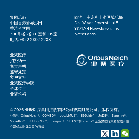
集团总部
欧洲、中东和非洲区域总部
中国香港新界沙田
Drs. W. van Royenstraat 5
香港科学园
3871 AN Hoevelaken, The
20E号楼3楼303室和305室
Netherlands
电话: +852 2802 2288
业聚医疗
招贤纳士
免责声明
遵守规定
客户支持
业聚医疗学院
全球位置
业聚培福
© 2026 业聚医疗集团控股有限公司或其附属公司。版权所有。
业聚®、OrbusNeich®、COMBO®、 eucaLIMUS™、 EZGuide™、 JADE®、 Sapphire®、
Scoreflex®、 SUPPORT C™、 Teleport®、VITUS™ 和 Xtenza® 是业聚医疗集团控股有限
公司或其附属公司的商标。