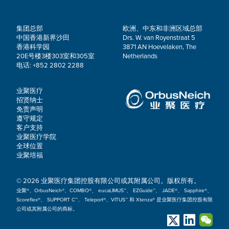
集团总部
欧洲、中东和非洲区域总部
中国香港新界沙田
Drs. W. van Royenstraat 5
香港科学园
3871 AN Hoevelaken, The
20E号楼3楼303室和305室
Netherlands
电话: +852 2802 2288
业聚医疗
招贤纳士
免责声明
遵守规定
客户支持
业聚医疗学院
全球位置
业聚培福
© 2026 业聚医疗集团控股有限公司或其附属公司。版权所有。
业聚®、OrbusNeich®、COMBO®、 eucaLIMUS™、 EZGuide™、 JADE®、 Sapphire®、
Scoreflex®、 SUPPORT C™、 Teleport®、VITUS™ 和 Xtenza® 是业聚医疗集团控股有限
公司或其附属公司的商标。