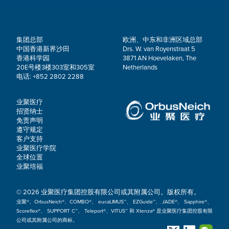
集团总部
欧洲、中东和非洲区域总部
中国香港新界沙田
Drs. W. van Royenstraat 5
香港科学园
3871 AN Hoevelaken, The
20E号楼3楼303室和305室
Netherlands
电话: +852 2802 2288
业聚医疗
招贤纳士
免责声明
遵守规定
客户支持
业聚医疗学院
全球位置
业聚培福
© 2026 业聚医疗集团控股有限公司或其附属公司。版权所有。
业聚®、OrbusNeich®、COMBO®、 eucaLIMUS™、 EZGuide™、 JADE®、 Sapphire®、
Scoreflex®、 SUPPORT C™、 Teleport®、VITUS™ 和 Xtenza® 是业聚医疗集团控股有限
公司或其附属公司的商标。