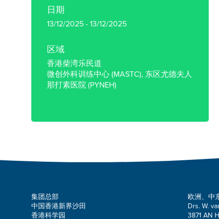
日期
13/12/2025 - 13/12/2025
区域
香港柴湾乐民道
微创外科训练中心 (MASTC), 东区尤德夫人
那打素医院 (PYNEH)
集团总部
欧洲、中
中国香港新界沙田
Drs. W. va
香港科学园
3871 AN H