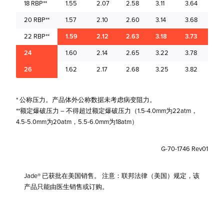
18 RBP**
1.55
2.07
2.58
3.11
3.64
4.1
20 RBP**
1.57
2.10
2.60
3.14
3.68
4.2
22 RBP**
1.59
2.12
2.63
3.18
3.73
4.3
24
1.60
2.14
2.65
3.22
3.78
4.3
26
1.62
2.17
2.68
3.25
3.82
4.4
* 公称压力。产品体外公称数据未考虑病变阻力。
**额定爆破压力 – 不得超过额定爆破压力（1.5-4.0mm为22atm，
4.5-5.0mm为20atm，5.5-6.0mm为18atm）
G-70-1746 Rev01
Jade® 已获批在美国销售。 注意：联邦法律（美国）规定，该
产品只能由医生销售或订购。