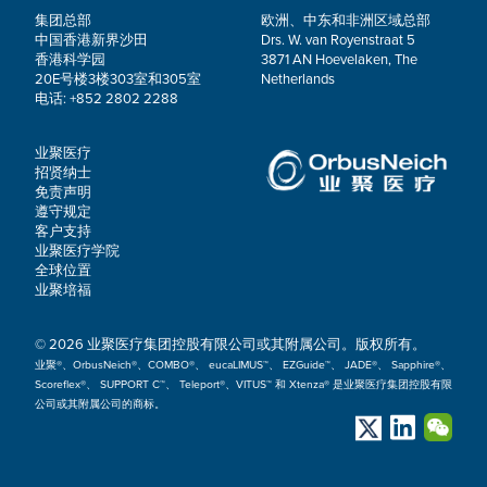
集团总部
欧洲、中东和非洲区域总部
中国香港新界沙田
Drs. W. van Royenstraat 5
香港科学园
3871 AN Hoevelaken, The
20E号楼3楼303室和305室
Netherlands
电话: +852 2802 2288
业聚医疗
招贤纳士
免责声明
遵守规定
客户支持
业聚医疗学院
全球位置
业聚培福
© 2026 业聚医疗集团控股有限公司或其附属公司。版权所有。
业聚®、OrbusNeich®、COMBO®、 eucaLIMUS™、 EZGuide™、 JADE®、 Sapphire®、
Scoreflex®、 SUPPORT C™、 Teleport®、VITUS™ 和 Xtenza® 是业聚医疗集团控股有限
公司或其附属公司的商标。