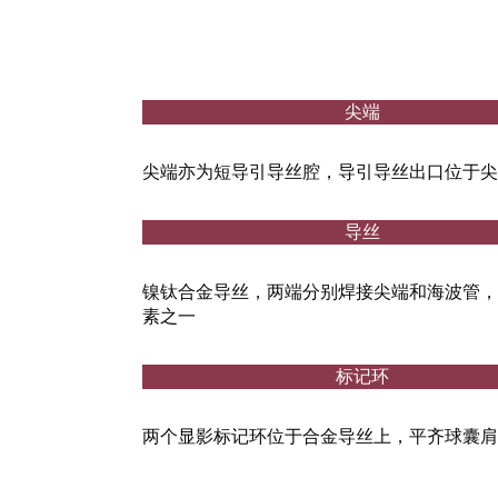
尖端
尖端亦为短导引导丝腔，导引导丝出口位于尖
导丝
镍钛合金导丝，两端分别焊接尖端和海波管，
素之一
标记环
两个显影标记环位于合金导丝上，平齐球囊肩