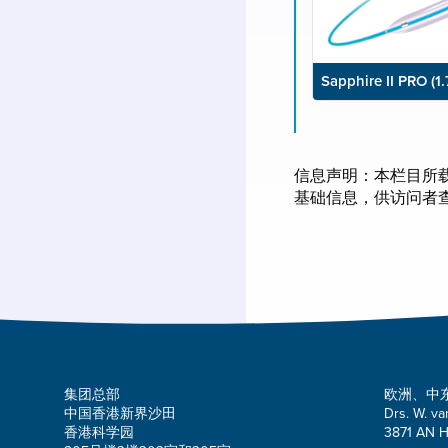
Sapphire II PRO (
信息声明：本栏目所
基础信息，供访问者
集团总部
欧洲、中
中国香港新界沙田
Drs. W. va
香港科学园
3871 AN H