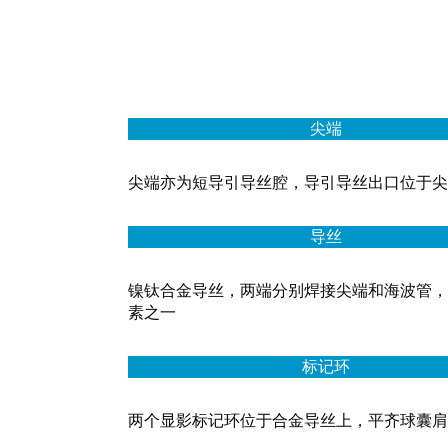
尖端
尖端亦为短导引导丝腔，导引导丝出口位于尖
导丝
镍钛合金导丝，两端分别焊接尖端和海波管，
素之一
标记环
两个显影标记环位于合金导丝上，平齐球囊肩