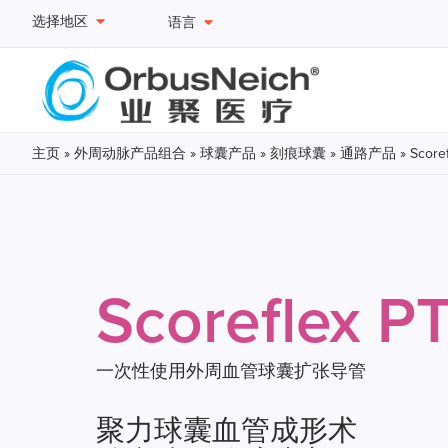
选择地区
语言
主页
»
外周动脉产品组合
»
球囊产品
»
刻痕球囊
»
通路产品
» Score
Scoreflex P
一次性使用外周血管球囊扩张导管
聚力球囊血管成形术