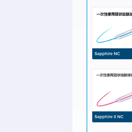
Sapphire NC
Sapphire II NC