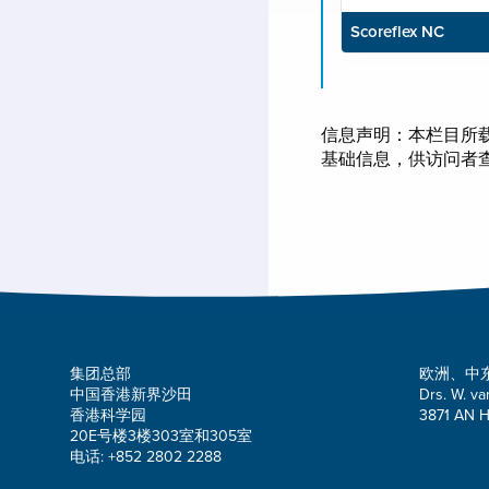
Scoreflex NC
信息声明：本栏目所
基础信息，供访问者
集团总部
欧洲、中
中国香港新界沙田
Drs. W. va
香港科学园
3871 AN H
20E号楼3楼303室和305室
电话: +852 2802 2288