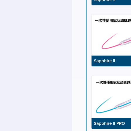
Sapphire II
Sapphire II PRO