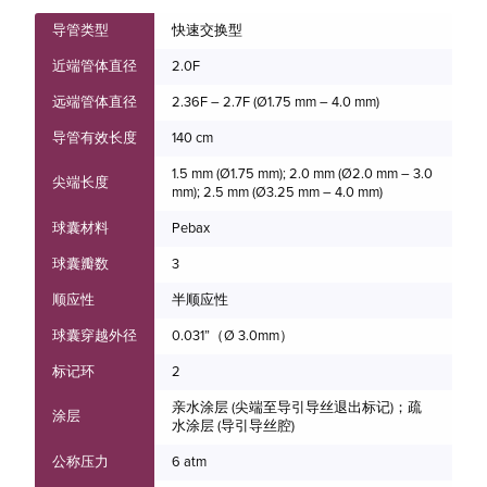
导管类型
快速交换型
Ø
近端管体直径
2.0F
(m
远端管体直径
2.36F – 2.7F (Ø1.75 mm – 4.0 mm)
1.
导管有效长度
140 cm
2.
1.5 mm (Ø1.75 mm); 2.0 mm (Ø2.0 mm – 3.0
2.
尖端长度
mm); 2.5 mm (Ø3.25 mm – 4.0 mm)
2.
球囊材料
Pebax
2.
球囊瓣数
3
3.
顺应性
半顺应性
3.
球囊穿越外径
0.031”（Ø 3.0mm）
3.
标记环
2
4.
亲水涂层 (尖端至导引导丝退出标记)；疏
涂层
水涂层 (导引导丝腔)
公称压力
6 atm