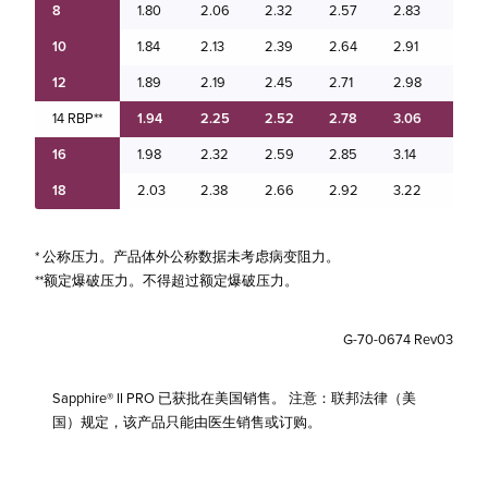
8
1.80
2.06
2.32
2.57
2.83
3.09
10
1.84
2.13
2.39
2.64
2.91
3.18
12
1.89
2.19
2.45
2.71
2.98
3.27
14 RBP**
1.94
2.25
2.52
2.78
3.06
3.36
16
1.98
2.32
2.59
2.85
3.14
3.45
18
2.03
2.38
2.66
2.92
3.22
3.54
* 公称压力。产品体外公称数据未考虑病变阻力。
**额定爆破压力。不得超过额定爆破压力。
G-70-0674 Rev03
Sapphire® II PRO 已获批在美国销售。 注意：联邦法律（美
国）规定，该产品只能由医生销售或订购。